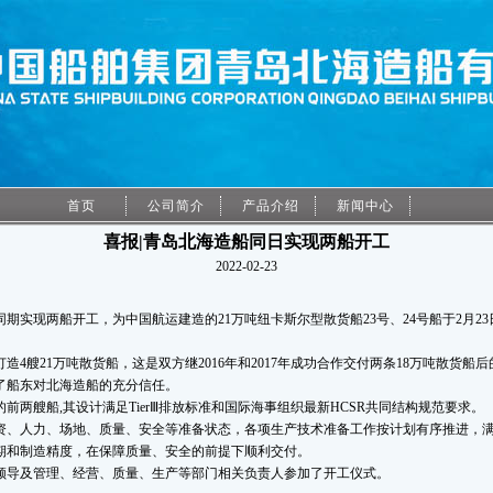
首页
公司简介
产品介绍
新闻中心
喜报|青岛北海造船同日实现两船开工
2022-02-23
期实现两船开工，为中国航运建造的21万吨纽卡斯尔型散货船23号、24号船于2月23
订造4艘21万吨散货船，这是双方继2016年和2017年成功合作交付两条18万吨散货
了船东对北海造船的充分信任。
前两艘船,其设计满足TierⅢ排放标准和国际海事组织最新HCSR共同结构规范要求。
资、人力、场地、质量、安全等准备状态，各项生产技术准备工作按计划有序推进，
期和制造精度，在保障质量、安全的前提下顺利交付。
关领导及管理、经营、质量、生产等部门相关负责人参加了开工仪式。